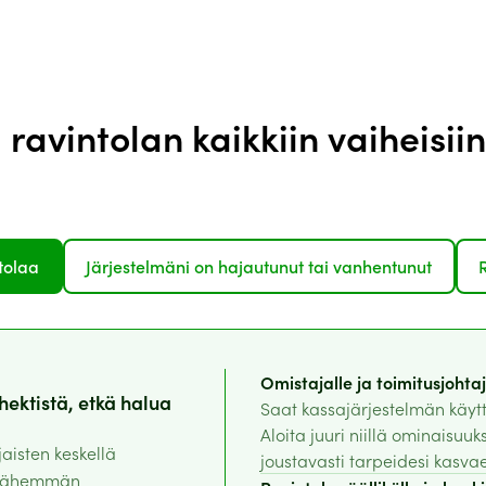
ravintolan kaikkiin vaiheisiin
tolaa
Järjestelmäni on hajautunut tai vanhentunut
Omistajalle ja toimitusjohtaj
ektistä, etkä halua
Saat kassajärjestelmän käyt
Aloita juuri niillä ominaisuuksi
jaisten keskellä
joustavasti tarpeidesi kasva
a vähemmän