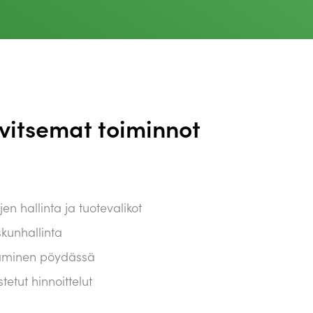
rvitsemat toiminnot
en hallinta ja tuotevalikot
kunhallinta
saminen pöydässä
tetut hinnoittelut