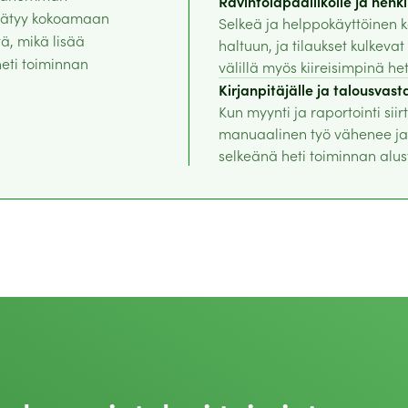
Ravintolapäällikölle ja henk
päätyy kokoamaan
Selkeä ja helppokäyttöinen 
ä, mikä lisää
haltuun, ja tilaukset kulkevat
heti toiminnan
välillä myös kiireisimpinä he
Kirjanpitäjälle ja talousvast
Kun myynti ja raportointi sii
manuaalinen työ vähenee ja 
selkeänä heti toiminnan alus