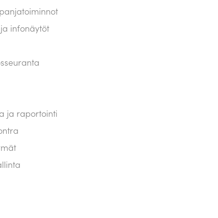
panjatoiminnot
 ja infonäytöt
osseuranta
 ja raportointi
ontra
tymät
llinta