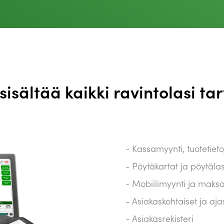
isältää kaikki ravintolasi ta
Kassamyynti, tuotetietoj
Pöytäkartat ja pöytälas
Mobiilimyynti ja mak
Asiakaskohtaiset ja ajas
Asiakasrekisteri