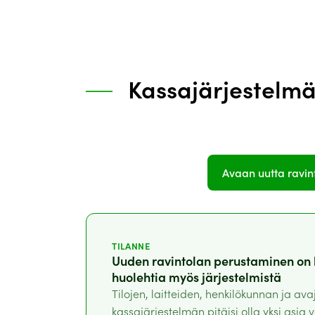
Kassajärjestelmä 
Avaan uutta ravin
TILANNE
Uuden ravintolan perustaminen on h
huolehtia myös järjestelmistä
Tilojen, laitteiden, henkilökunnan ja ava
kassajärjestelmän pitäisi olla yksi asi