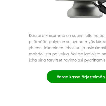
Kassaratkaisumme on suunniteltu helpot
pitämään palvelun sujuvana myös kiireen 
yhteen, tekeminen tehostuu ja asiakkaas
mahdollista palvelua. Valitse laajoista 
joita sinä tarvitset ravintolasi pyörittämi
Varaa kassajärjestelmän e