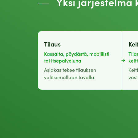
Yksi järjestelmä 
Tilaus
Kei
Kassalta, pöydästä, mobiilisti
Tila
tai itsepalveluna
keit
Asiakas tekee tilauksen
Keit
valitsemallaan tavalla.
vast