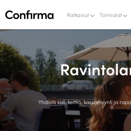
Siirry sisältöön
sitemap
Ratkaisut
Toimialat
Blo
Op
Ta
Ravintola
Yhdistä sali, keittiö, kassamyynti ja r