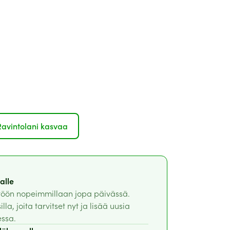
Ravintolani kasvaa
alle
töön nopeimmillaan jopa päivässä.
lla, joita tarvitset nyt ja lisää uusia
essa.