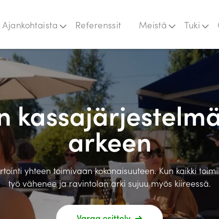
Ajankohtaista
Referenssit
Meistä
Tuki
git ja uutiset
Laskutustiedot
Domus
paat
Rekry
Flowvy
pahtumat
Jeemly
NetBaron
n kassajärjestelm
Prime
Quick3
arkeen
Liikunta-alan
ohjelmistot
Cash-In
Ceepos
aportointi yhteen toimivaan kokonaisuuteen. Kun kaikki to
työ vähenee ja ravintolan arki sujuu myös kiireessä.
Varaa esittely