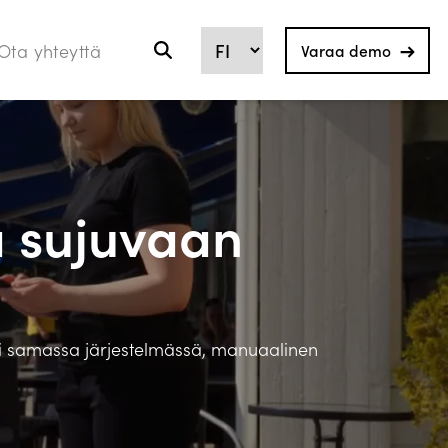
Ota yhteyttä
Varaa demo
ä sujuvaan
imii samassa järjestelmässä, manuaalinen