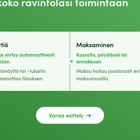
koko ravintolasi toimintaan
ttiö
Maksaminen
us siirtyy automaattisesti
Kassalla, pöydässä tai
tiöön
ennakkoon
tiönäyttö tai -tulostin
Maksu hoituu joustavasti eri
aanottaa tilauksen.
maksutavoilla.
Varaa esittely