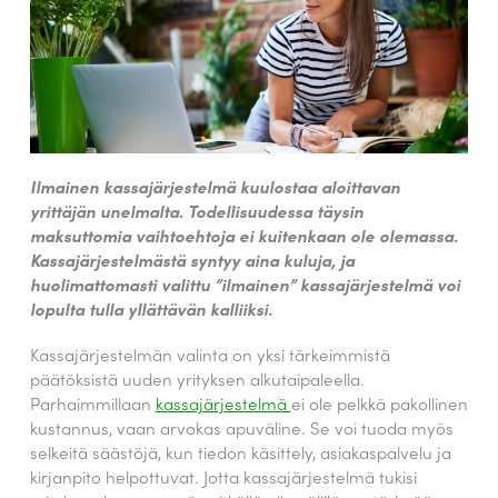
Ilmainen kassajärjestelmä kuulostaa aloittavan
yrittäjän unelmalta. Todellisuudessa täysin
maksuttomia vaihtoehtoja ei kuitenkaan ole olemassa.
Kassajärjestelmästä syntyy aina kuluja, ja
huolimattomasti valittu ”ilmainen” kassajärjestelmä voi
lopulta tulla yllättävän kalliiksi.
Kassajärjestelmän valinta on yksi tärkeimmistä
päätöksistä uuden yrityksen alkutaipaleella.
Parhaimmillaan
kassajärjestelmä
ei ole pelkkä pakollinen
kustannus, vaan arvokas apuväline. Se voi tuoda myös
selkeitä säästöjä, kun tiedon käsittely, asiakaspalvelu ja
kirjanpito helpottuvat. Jotta kassajärjestelmä tukisi