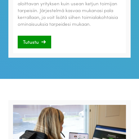
aloittavan yrityksen kuin usean ketjun toimijan
tarpeisiin. Järjestelmä kasvaa mukanasi pala
kerrallaan, ja voit lisätä siihen toimialakohtaisia
ominaisuuksia tarpeidesi mukaan.
Tutustu