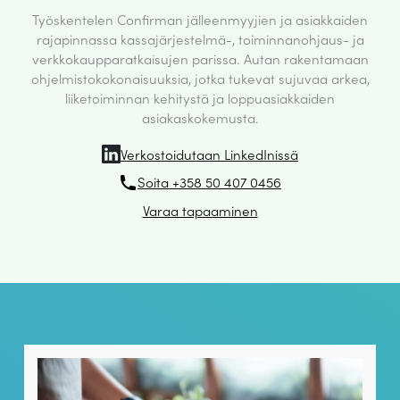
Työskentelen Confirman jälleenmyyjien ja asiakkaiden
rajapinnassa kassajärjestelmä-, toiminnanohjaus- ja
verkkokaupparatkaisujen parissa. Autan rakentamaan
ohjelmistokokonaisuuksia, jotka tukevat sujuvaa arkea,
liiketoiminnan kehitystä ja loppuasiakkaiden
asiakaskokemusta.
Verkostoidutaan LinkedInissä
Soita +358 50 407 0456
Varaa tapaaminen