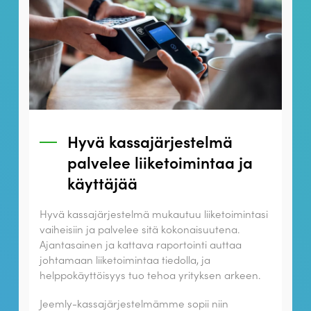
Hyvä kassajärjestelmä
palvelee liiketoimintaa ja
käyttäjää
Hyvä kassajärjestelmä mukautuu liiketoimintasi
vaiheisiin ja palvelee sitä kokonaisuutena.
Ajantasainen ja kattava raportointi auttaa
johtamaan liiketoimintaa tiedolla, ja
helppokäyttöisyys tuo tehoa yrityksen arkeen.
Jeemly-kassajärjestelmämme sopii niin