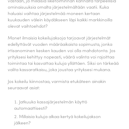
vastaan, ja millaisia liiketoiminnan kannalta tarpeellisia
ominaisuuksia omalta järjestelmältään vaatii. Kuka
haluaisi vaihtaa järjestelmää moneen kertaan
kuukauden välein käydäkseen läpi kaikki markkinoilla
olevat vaihtoehdot?
Monet ilmaisia kokeilujaksoja tarjoavat järjestelmät
edellyttävät vuoden määräaikaista sopimusta, jonka
irtisanominen kesken kauden voi olla mahdotonta. Jos
yrityksesi kehittyy nopeasti, väärä valinta voi rajoittaa
toimintaa tai kasvattaa kuluja yllättäen. Siksi on tärkeää
valita kassaratkaisu, joka joustaa yrityksesi mukana.
Jos kokeilu kiinnostaa, varmista etukäteen ainakin
seuraavat asiat:
Jatkuuko kassajärjestelmän käyttö
automaattisesti?
Millaisia kuluja alkaa kertyä kokeilujakson
jälkeen?