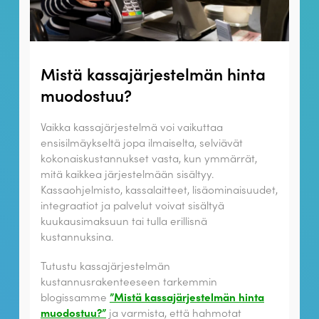
Mistä kassajärjestelmän hinta
muodostuu?
Vaikka kassajärjestelmä voi vaikuttaa
ensisilmäykseltä jopa ilmaiselta, selviävät
kokonaiskustannukset vasta, kun ymmärrät,
mitä kaikkea järjestelmään sisältyy.
Kassaohjelmisto, kassalaitteet, lisäominaisuudet,
integraatiot ja palvelut voivat sisältyä
kuukausimaksuun tai tulla erillisnä
kustannuksina.
Tutustu kassajärjestelmän
kustannusrakenteeseen tarkemmin
blogissamme
”Mistä kassajärjestelmän hinta
muodostuu?”
ja varmista, että hahmotat