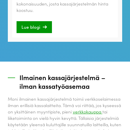
kokonaisuuden, josta kassajärjestelmän hinta
koostuu.
Lue blogi
Ilmainen kassajärjestelmä –
ilman kassatyöasemaa
Moni ilmainen kassajärjestelmä toimii verkkoselaimessa
ilman erillisiä kassalaitteita. Tämä voi riittää, jos kyseessä
on yksittäinen myyntipiste, pieni
verkkokauppa
tai
liiketoiminta on vielä hyvin kevyttä. Tällaisia järjestelmiä
käytetään yleensä kuluttajille suunnatuilla laitteilla, kuten