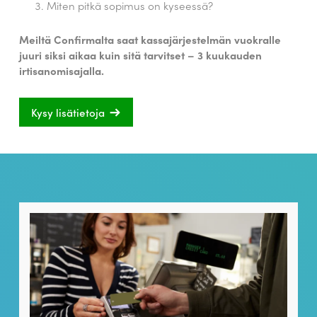
Miten pitkä sopimus on kyseessä?
Meiltä Confirmalta saat kassajärjestelmän vuokralle
juuri siksi aikaa kuin sitä tarvitset – 3 kuukauden
irtisanomisajalla.
Kysy lisätietoja