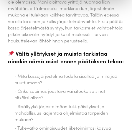
ole olemassa. Moni aloittava yrittäjä huomaa liian
myöhään, että ilmaiseksi markkinoidun järjestelmän
mukana ei tulekaan kaikkea tarvittavaa. Tällöin edessä
voi olla kiireinen ja kallis järjestelmänvaihto. Fiksu päätös
kassajärjestelmästä syntyy, kun tarkastelet vaihtoehtoja
pitkän aikavälin hyödyt ja kulut mielessä – ei vain
houkuttelevan lähtöhinnan perusteella.
Vältä yllätykset ja muista tarkistaa
ainakin nämä asiat ennen päätöksen tekoa:
Mitä kassajärjestelmä todella sisältää ja mitä jää
puuttumaan?
Onko sopimus joustava vai sitooko se sinut
pitkäksi aikaa?
Sisältyykö järjestelmään tuki, päivitykset ja
mahdollisuus laajentaa ohjelmistoa tarpeiden
mukaan?
Tukevatko ominaisuudet liiketoimintasi kasvua