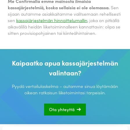
Me Confirmalla emme mainosta ilmaisia
kassajärjestelmiä, koska sellaisia ei ole olemassa.
Sen
sijaan autamme asiakkaitamme valitsemaan rehellisesti
sen
kassajärjestelmän hinnoittelumallin
, joka on pitkällä
aikavälillä heidän liiketoiminnalleen kannattavin: olipa se
sitten provisiopohjainen tai kiinteähintainen.
Kaipaatko apua kassajärjestelmän
valintaan?
Pyydä vertailulaskelma – autamme sinua löytämään
oikean ratkaisun liiketoimintasi tarpeisiin.
Ota yhteyttä