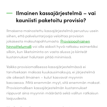
Ilmainen kassajärjestelmä – vai
kauniisti paketoitu provisio?
Ilmaisena mainostettu kassajärjestelmä perustuu usein
siihen, että palveluntarjoaja veloittaa provision
jokaisesta maksutapahtumasta.
Provisiopohjainen
hinnoittelumalli
voi olla aidosti hyvä ratkaisu esimerkiksi
silloin, kun liiketoiminta on vasta alussa ja kiinteät
kustannukset halutaan pitää minimissä.
Vaikka provisiomallisessa kassajärjestelmässä ei
tarvitsekaan maksaa kuukausimaksuja, ei järjestelmä
ole oikeasti ilmainen – kulut kasvavat myynnin
kasvaessa. Mitä enemmän myyt, sitä enemmän maksat.
Provisiomallisen kassajärjestelmän kustannukset
riippuvat aina myynnin määrästä sekä valitun ratkaisun
laajuudesta.