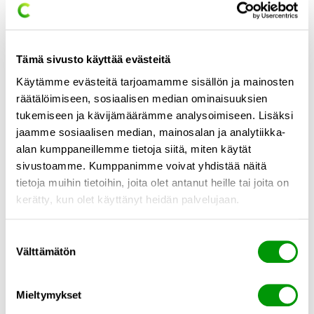
Ilmainen kassajärjestelmä – joka
rajoittaa kasvua
Tämä sivusto käyttää evästeitä
Ilmaisena markkinoidut kassajärjestelmät sisältävät
Käytämme evästeitä tarjoamamme sisällön ja mainosten
usein ainoastaan vain perustason toiminnot, kuten
räätälöimiseen, sosiaalisen median ominaisuuksien
tuotteiden lisäämisen ja maksujen vastaanoton. Ne
tukemiseen ja kävijämäärämme analysoimiseen. Lisäksi
voivat olla riittäviä aivan liiketoiminnan alkuvaiheessa,
jaamme sosiaalisen median, mainosalan ja analytiikka-
mutta monelle yrittäjälle tulee nopeasti vastaan tilanne,
alan kumppaneillemme tietoja siitä, miten käytät
jossa järjestelmä ei pysty kasvamaan liiketoiminnan
sivustoamme. Kumppanimme voivat yhdistää näitä
mukana.
tietoja muihin tietoihin, joita olet antanut heille tai joita on
Jo maltillisessakin myynnin kasvussa syntyy usein tarve
kerätty, kun olet käyttänyt heidän palvelujaan.
myyntiraportteihin verotusta ja kirjanpitoa varten,
varastonseurantaan sekä kanta-asiakasohjelmiin. Lisäksi
Suostumuksen
monilla toimialoilla, kuten
ravintoloissa
tai
Välttämätön
valinta
erikoistavarakaupassa
tarvitaan juuri kyseisen alan
erityispiirteet huomioivia toimintoja, kuten pöytäkarttoja,
väri- ja kokolajitelmia tai
liittymiä muihin järjestelmiin
.
Mieltymykset
Ilmaisissa kassajärjestelmissä nämä ominaisuudet