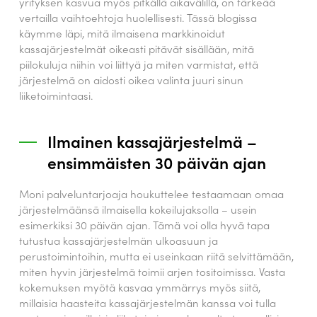
yrityksen kasvua myös pitkällä aikavälillä, on tärkeää
vertailla vaihtoehtoja huolellisesti. Tässä blogissa
käymme läpi, mitä ilmaisena markkinoidut
kassajärjestelmät oikeasti pitävät sisällään, mitä
piilokuluja niihin voi liittyä ja miten varmistat, että
järjestelmä on aidosti oikea valinta juuri sinun
liiketoimintaasi.
Ilmainen kassajärjestelmä –
ensimmäisten 30 päivän ajan
Moni palveluntarjoaja houkuttelee testaamaan omaa
järjestelmäänsä ilmaisella kokeilujaksolla – usein
esimerkiksi 30 päivän ajan. Tämä voi olla hyvä tapa
tutustua kassajärjestelmän ulkoasuun ja
perustoimintoihin, mutta ei useinkaan riitä selvittämään,
miten hyvin järjestelmä toimii arjen tositoimissa. Vasta
kokemuksen myötä kasvaa ymmärrys myös siitä,
millaisia haasteita kassajärjestelmän kanssa voi tulla