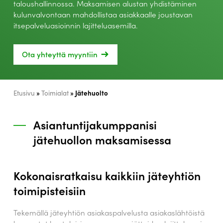
taloushallinnossa. Maksamisen alustan yhdistäminen
kulunvalvontaan mahdollistaa asiakkaalle joustavan
itsepalveluasioinnin lajitteluasemilla.
Ota yhteyttä myyntiin
»
»
Jätehuolto
Etusivu
Toimialat
Asiantuntijakumppanisi
jätehuollon maksamisessa
Kokonaisratkaisu kaikkiin jäteyhtiön
toimipisteisiin
Tekemällä jäteyhtiön asiakaspalvelusta asiakaslähtöistä