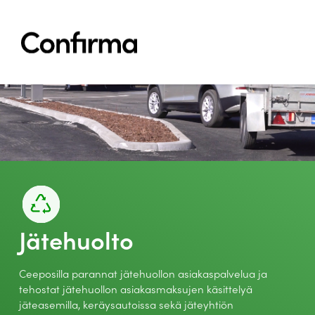
Siirry sisältöön
sitemap
Ratkaisut
Toimialat
Ajankohtaista
Referenssit
Meistä
Tuki
Ota yhteyttä
Jätehuolto
Choose your language:
Ceeposilla parannat jätehuollon asiakaspalvelua ja
tehostat jätehuollon asiakasmaksujen käsittelyä
jäteasemilla, keräysautoissa sekä jäteyhtiön