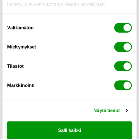
kerätty, kun olet käyttänyt heidän palvelujaan.
Sujuvampaa asiointia
Suostumuksen
itsepalveluna
Välttämätön
valinta
Lajitteluasemien asiakaspalvelua ja jätteiden
vastaanottoa voidaan kehittää myös
Mieltymykset
tarjoamalla asiakkaille mahdollisuus asioida
jäteasemalla itsepalveluperiaatteella
Tilastot
kellonaikaan katsomatta.
Itsepalveluasiointi on toteutettavissa liittämällä
Markkinointi
esimerkiksi verkkokauppa tai itsepalvelukassa
puomilla hallittuun ajoneuvokulunvalvontaan.
Itsepalvelu tarjoaa asiakkaille joustavuutta ja
Näytä tiedot
vapauttaa henkilökunnan työaikaa kassalta
lajitteluneuvontaan sekä asiantuntijatöihin.
Salli kaikki
Kysy lisää