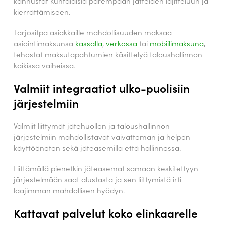
kannustat kuntalaisia parempaan jätteiden lajitteluun ja
kierrättämiseen.
Tarjositpa asiakkaille mahdollisuuden maksaa
asiointimaksunsa
kassalla
,
verkossa
tai
mobiilimaksuna
,
tehostat maksutapahtumien käsittelyä taloushallinnon
kaikissa vaiheissa.
Valmiit integraatiot ulko-puolisiin
järjestelmiin
Valmiit liittymät jätehuollon ja taloushallinnon
järjestelmiin mahdollistavat vaivattoman ja helpon
käyttöönoton sekä jäteasemilla että hallinnossa.
Liittämällä pienetkin jäteasemat samaan keskitettyyn
järjestelmään saat alustasta ja sen liittymistä irti
laajimman mahdollisen hyödyn.
Kattavat palvelut koko elinkaarelle