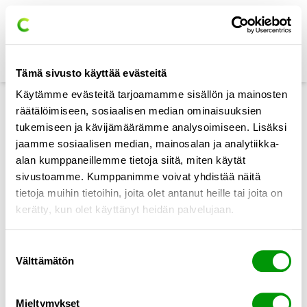
Hoppa till innehåll
Tämä sivusto käyttää evästeitä
Lösningar
Käytämme evästeitä tarjoamamme sisällön ja mainosten
Branscher
räätälöimiseen, sosiaalisen median ominaisuuksien
tukemiseen ja kävijämäärämme analysoimiseen. Lisäksi
Aktuellt
jaamme sosiaalisen median, mainosalan ja analytiikka-
Referenser
alan kumppaneillemme tietoja siitä, miten käytät
Om oss
sivustoamme. Kumppanimme voivat yhdistää näitä
Support
tietoja muihin tietoihin, joita olet antanut heille tai joita on
kerätty, kun olet käyttänyt heidän palvelujaan.
Kontakta oss
Choose your language:
Suostumuksen
Lösningar
Choose your language:
Välttämätön
valinta
Branscher
Om oss
Mieltymykset
Support