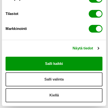
Kontakta oss
Tilastot
Kontor
Umeågatan 2
Vasa
Markkinointi
Estersporten 2b
Helsingfors
Puskantie 18
Seinäjoki
Hämeentie 14
Forssa
Näytä tiedot
Sammonkatu 12
Kuopio
Puutarhakatu 53
Åbo
Salli kaikki
Integritetspolicy
Rapporteringskanal
Salli valinta
© 2026 Confirma
Kiellä