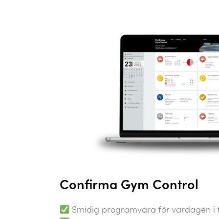
Confirma Gym Control
Smidig programvara för vardagen i 