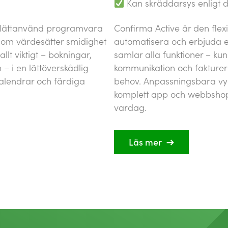
Kan skräddarsys enligt 
 lättanvänd programvara
Confirma Active är den flexi
som värdesätter smidighet
automatisera och erbjuda e
lt viktigt – bokningar,
samlar alla funktioner – k
– i en lättöverskådlig
kommunikation och faktureri
lendrar och färdiga
behov. Anpassningsbara vy
komplett app och webbshop 
vardag.
Läs mer