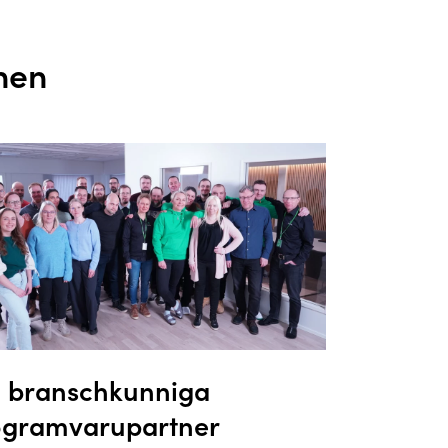
hen
n branschkunniga
ogramvarupartner