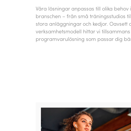
Våra lösningar anpassas till olika behov
branschen – från små träningsstudios til
stora anläggningar och kedjor. Oavsett 
verksamhetsmodell hittar vi tillsammans
programvarulösning som passar dig bäs