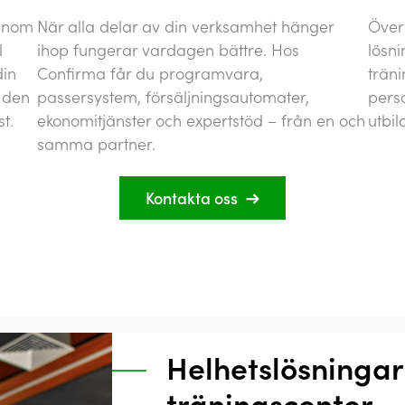
 inom
När alla delar av din verksamhet hänger
Över
l
ihop fungerar vardagen bättre. Hos
lösni
din
Confirma får du programvara,
trän
 den
passersystem, försäljningsautomater,
perso
t.
ekonomitjänster och expertstöd – från en och
utbil
samma partner.
Kontakta oss
Helhetslösningar
träningscenter