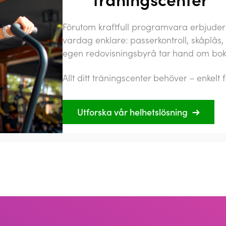
Förutom kraftfull programvara erbjuder v
vardag enklare: passerkontroll, skåplås
egen redovisningsbyrå tar hand om bokfö
Allt ditt träningscenter behöver – enkelt f
Utforska vår helhetslösning