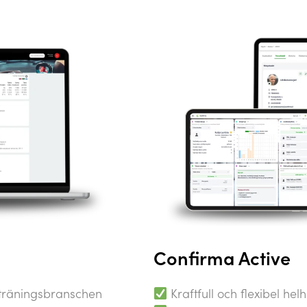
Confirma Active
träningsbranschen
Kraftfull och flexibel helh