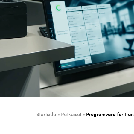
»
»
Programvara för trä
Startsida
Ratkaisut