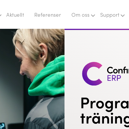
Aktuellt
Referenser
Om oss
Support
Faktureringsinformation
Domus
Rekrytering
Flowvy
Jeemly
Prime
Quick3
Träningsbranschen
Cash-In
Progra
tränin