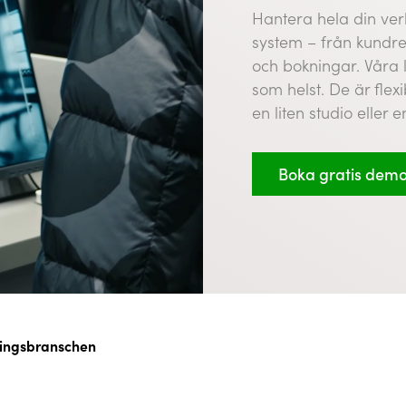
Hantera hela din ver
system – från kundrel
och bokningar. Våra 
som helst. De är flex
en liten studio eller 
Boka gratis dem
ningsbranschen