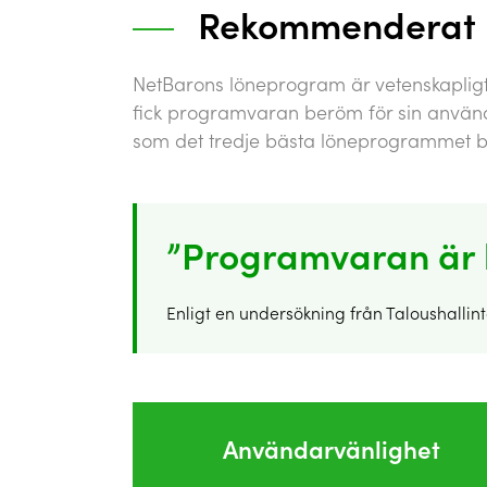
Rekommenderat l
NetBarons löneprogram är vetenskapli
fick programvaran beröm för sin använd
som det tredje bästa löneprogrammet bl
”Programvaran är l
Enligt en undersökning från Taloushallinto
Användarvänlighet