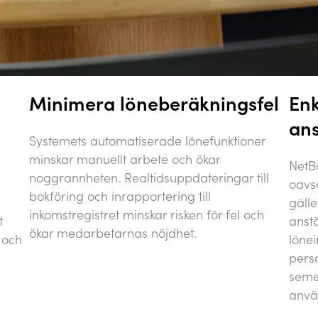
Minimera löneberäkningsfel
Enk
ans
Systemets automatiserade lönefunktioner
minskar manuellt arbete och ökar
NetB
noggrannheten. Realtidsuppdateringar till
oavs
bokföring och inrapportering till
gälle
inkomstregistret minskar risken för fel och
t
anstä
ökar medarbetarnas nöjdhet.
 och
lönei
pers
seme
anvä