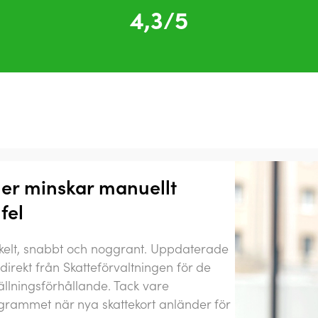
4,3/5
er minskar manuellt
fel
kelt, snabbt och noggrant. Uppdaterade
direkt från Skatteförvaltningen för de
tällningsförhållande. Tack vare
rammet när nya skattekort anländer för