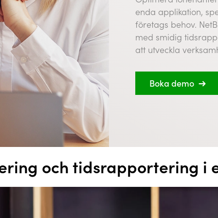
enda applikation, sp
företags behov. NetB
med smidig tidsrappor
att utveckla verksam
Boka demo
ering och tidsrapportering i 