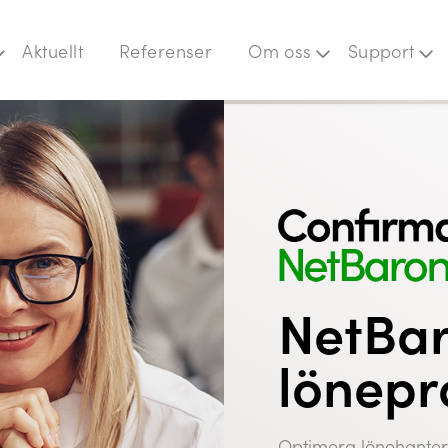
Aktuellt
Referenser
Om oss
Support
Faktureringsinformation
Domus
Rekrytering
Flowvy
Jeemly
Prime
Quick3
Träningsbranschen
Cash-In
NetBa
lönep
Optimera lönehanter