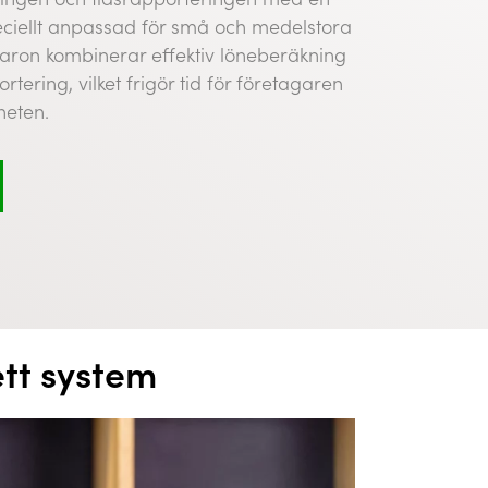
eciellt anpassad för små och medelstora
aron kombinerar effektiv löneberäkning
tering, vilket frigör tid för företagaren
heten.
ett system