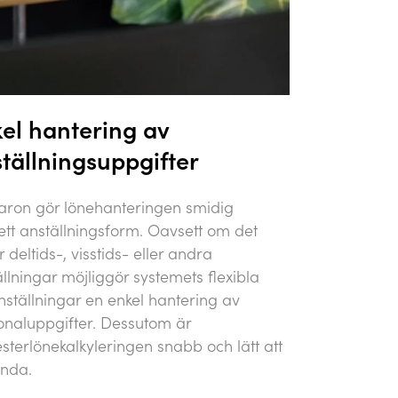
el hantering av
tällningsuppgifter
aron gör lönehanteringen smidig
ett anställningsform. Oavsett om det
r deltids-, visstids- eller andra
llningar möjliggör systemets flexibla
nställningar en enkel hantering av
onaluppgifter. Dessutom är
sterlönekalkyleringen snabb och lätt att
nda.