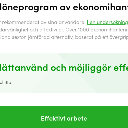
öneprogram av ekonomihant
gt rekommenderat av sina användare.
I en undersökning 
arvänlighet och effektivitet. Över 1000 ekonomihanter
and sexton jämförda alternativ, baserat på ett övergr
ättanvänd och möjliggör effe
liitto
Effektivt arbete