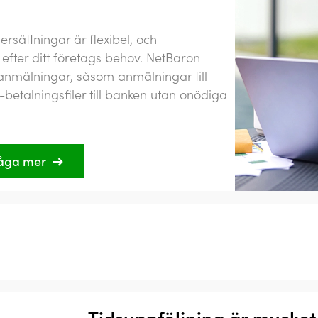
rsättningar är flexibel, och
efter ditt företags behov. NetBaron
nmälningar, såsom anmälningar till
-betalningsfiler till banken utan onödiga
åga mer
Tidsuppföljning är mycket