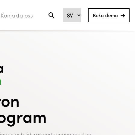
Kontakta oss
Boka demo
ron
rogram
ingen och tidsrapporteringen med en