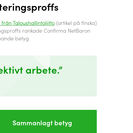
eringsproffs
från Taloushallintoliitto
(artikel på finska)
ingsproffs rankade Confirma NetBaron
ipande betyg.
ktivt arbete.”
Sammanlagt betyg