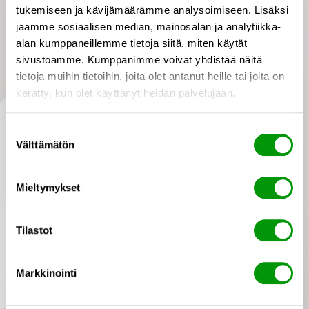
tukemiseen ja kävijämäärämme analysoimiseen. Lisäksi
jaamme sosiaalisen median, mainosalan ja analytiikka-
3
alan kumppaneillemme tietoja siitä, miten käytät
sivustoamme. Kumppanimme voivat yhdistää näitä
tietoja muihin tietoihin, joita olet antanut heille tai joita on
Support som finns med i
kerätty, kun olet käyttänyt heidän palvelujaan.
vardagen
Suostumuksen
Vårt supportteam hjälper er även efter
Välttämätön
valinta
införandet och känner till maskinverkstädernas
verksamhetsmiljö. Vi erbjuder support på
Mieltymykset
svenska, finska och engelska.
Tilastot
Markkinointi