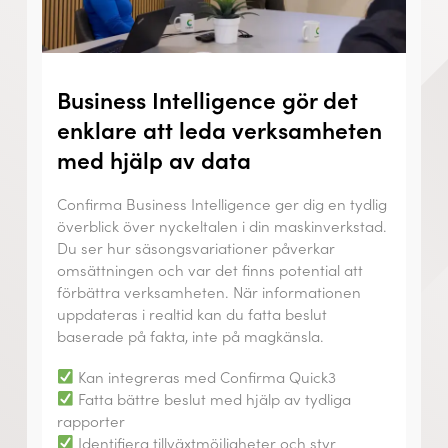
Business Intelligence gör det
enklare att leda verksamheten
med hjälp av data
Confirma Business Intelligence ger dig en tydlig
överblick över nyckeltalen i din maskinverkstad.
Du ser hur säsongsvariationer påverkar
omsättningen och var det finns potential att
förbättra verksamheten. När informationen
uppdateras i realtid kan du fatta beslut
baserade på fakta, inte på magkänsla.
Kan integreras med Confirma Quick3
Fatta bättre beslut med hjälp av tydliga
rapporter
Identifiera tillväxtmöjligheter och styr