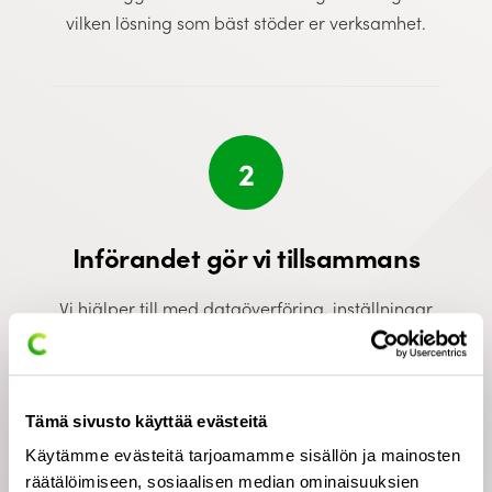
vilken lösning som bäst stöder er verksamhet.
2
Införandet gör vi tillsammans
Vi hjälper till med dataöverföring, inställningar
och införande så att övergången till det nya
systemet blir så smidig och kontrollerad som
möjligt.
Tämä sivusto käyttää evästeitä
Käytämme evästeitä tarjoamamme sisällön ja mainosten
räätälöimiseen, sosiaalisen median ominaisuuksien