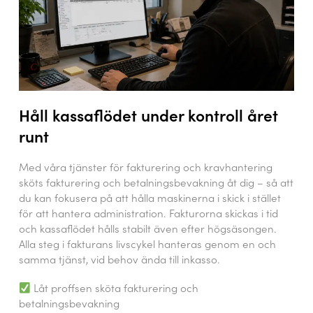
Håll kassaflödet under kontroll året
runt
Med våra tjänster för fakturering och kravhantering
sköts fakturering och betalningsbevakning åt dig – så att
du kan fokusera på att hålla maskinerna i skick i stället
för att hantera administration. Fakturorna skickas i tid
och kassaflödet hålls stabilt även efter högsäsongen.
Alla steg i fakturans livscykel hanteras genom en och
samma tjänst, vid behov ända till inkasso.
Låt proffsen sköta fakturering och
betalningsbevakning