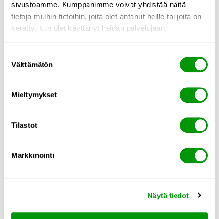
sivustoamme. Kumppanimme voivat yhdistää näitä
tietoja muihin tietoihin, joita olet antanut heille tai joita on
Suostun, että Confirma käsittelee henkilötietojani viestintä- ja
markkinointitarkoituksiin. Olen tutustunut tietosuojakäytäntöihin.
*
kerätty, kun olet käyttänyt heidän palvelujaan.
Lisätietoa suostumuksen peruuttamisesta löytyy
tietosuojakäytännöistä
.
Suostumuksen
Välttämätön
valinta
Mieltymykset
Tilastot
Markkinointi
Ratkaisut
Choose your language:
Toimialat
Ajankohtaista
Näytä tiedot
Referenssit
Meistä