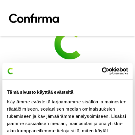
Siirry sisältöön
sitemap
Ratkaisut
Toimialat
Ajankohtaista
Referenssit
Meistä
Tuki
Tämä sivusto käyttää evästeitä
Ota yhteyttä
Käytämme evästeitä tarjoamamme sisällön ja mainosten
Choose your language:
räätälöimiseen, sosiaalisen median ominaisuuksien
Tilaa uutiskirjeemme
tukemiseen ja kävijämäärämme analysoimiseen. Lisäksi
jaamme sosiaalisen median, mainosalan ja analytiikka-
Työsähköposti
*
alan kumppaneillemme tietoja siitä, miten käytät