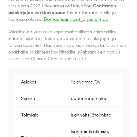
Elokuussa 2022 Talovarma otti käyttöön
Confirman
asiakirjojen verkkokaupan
täydentämään heillä jo
käytössä olevaa
Domus-isännöintijärjestelmää
.
Asiakirjojen verkkokauppa mahdollistaa esimerkiksi
isännöitsijäntodistusten, kiinteistöjen asiakirjojen ja
talousraporttien tilaamisen suoraan verkosta taloyhtiön
osakkaille ja kiinteistönvälittäjille. Maksaminen hoituu
turvallisesti Klarna Checkoutin kautta.
Asiakas
Talovarma Oy
Sijainti
Uudenmaan alue
Toimiala
Isännöitsijätoimisto
Isännöintiratkaisu,