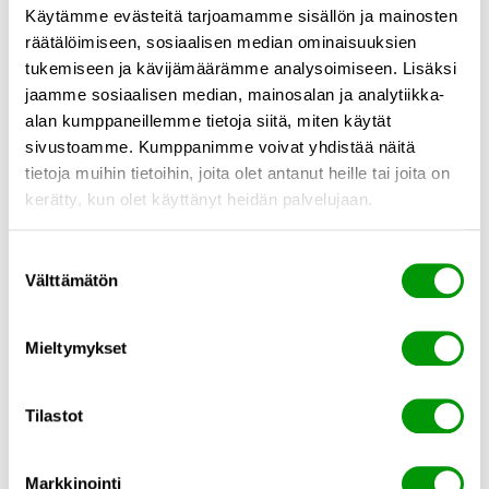
ja tämä on vapauttanut aikaa muihin tehtäviin.
Käytämme evästeitä tarjoamamme sisällön ja mainosten
räätälöimiseen, sosiaalisen median ominaisuuksien
– Se, että perintään liittyvät toimenpiteet ovat jääneet
kokonaan pois, on ollut meille valtava hyöty. Aiemmin se
tukemiseen ja kävijämäärämme analysoimiseen. Lisäksi
vei meiltä paljon ylimääräistä työaikaa, ja oli lisäksi
jaamme sosiaalisen median, mainosalan ja analytiikka-
hankalaa niin meille kuin asiakkaillemme, kertoo
Maaret
alan kumppaneillemme tietoja siitä, miten käytät
Burgman, Talovarman talousjohtaja.
sivustoamme. Kumppanimme voivat yhdistää näitä
tietoja muihin tietoihin, joita olet antanut heille tai joita on
kerätty, kun olet käyttänyt heidän palvelujaan.
Avaimet käteen -käyttöönotto
Confirman asiakirjojen verkkokauppa on suunniteltu
Suostumuksen
Välttämätön
isännöitsijätoimistojen tarpeisiin ja käyttöönotto on tehty
valinta
vaivattomaksi.
Mieltymykset
– Confirma hoiti yhteydenpidon verkkosivujemme
toteuttajan kanssa, joten minun ei tarvinnut puuttua
teknisiin yksityiskohtiin lainkaan. Pystyin luottamaan
Tilastot
siihen, että asiat hoituvat, kun samaa kieltä puhuvat
ammattilaiset hoitivat asiaa.
Markkinointi