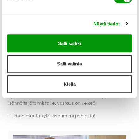
Merkittävää ajansäästöä
Verkkokauppa on tuonut Talovarmalle merkittävää
Näytä tiedot
ajansäästöä, sillä manuaalinen työ asiakirjatilausten
laskuttamisessa ja maksujen valvonnassa on poistunut
kokonaan.
Salli kaikki
– Laskuja ei tarvitse enää luoda, lähettää tai seurata.
Kun asiakas tilaa isännöitsijäntodistuksen tai
Salli valinta
lainalaskelman, maksu hoituu heti, ja voimme olla
varmoja, että tuote toimitetaan maksaneelle
asiakkaalle”, Maaret lisää.
Kiellä
Kysyttäessä suosittelisiko Maaret verkkokauppaa muille
isännöitsijätoimistoille, vastaus on selkeä:
– Ilman muuta kyllä, sydämeni pohjasta!