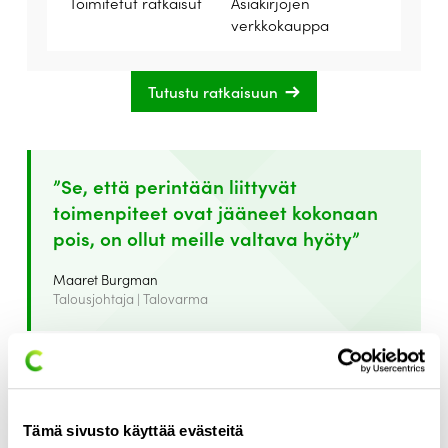
Toimitetut ratkaisut
Asiakirjojen
verkkokauppa
Tutustu ratkaisuun
”Se, että perintään liittyvät
toimenpiteet ovat jääneet kokonaan
pois, on ollut meille valtava hyöty”
Maaret Burgman
Talousjohtaja | Talovarma
Talovarmassa haluttiin siirtää asiakirjojen myynti
verkkokauppaan erityisesti laskutukseen ja perintään
liittyvien työvaiheiden vähentämiseksi. Nyt aikaa vievät
laskutus- ja perintäprosessit ovat poistuneet kokonaan,
Tämä sivusto käyttää evästeitä