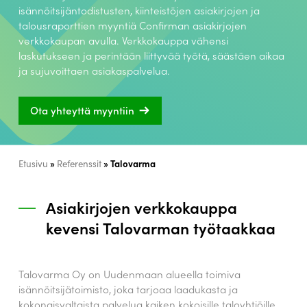
isännöitsijäntodistusten, kiinteistöjen asiakirjojen ja
talousraporttien myyntiä Confirman asiakirjojen
verkkokaupan avulla. Verkkokauppa vähensi
laskutukseen ja perintään liittyvää työtä, säästäen aikaa
ja sujuvoittaen asiakaspalvelua.
Ota yhteyttä myyntiin
»
»
Talovarma
Etusivu
Referenssit
Asiakirjojen verkkokauppa
kevensi Talovarman työtaakkaa
Talovarma Oy on Uudenmaan alueella toimiva
isännöitsijätoimisto, joka tarjoaa laadukasta ja
kokonaisvaltaista palvelua kaiken kokoisille taloyhtiöille.