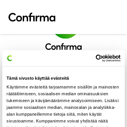
Siirry sisältöön
sitemap
Ratkaisut
Toimialat
Ajankohtaista
Referenssit
Meistä
Tämä sivusto käyttää evästeitä
Tuki
Käytämme evästeitä tarjoamamme sisällön ja mainosten
Ota yhteyttä
Tilaa uutiskirjeemme
räätälöimiseen, sosiaalisen median ominaisuuksien
Choose your language:
tukemiseen ja kävijämäärämme analysoimiseen. Lisäksi
Työsähköposti
*
jaamme sosiaalisen median, mainosalan ja analytiikka-
alan kumppaneillemme tietoja siitä, miten käytät
Suostun, että Confirma käsittelee henkilötietojani viestintä- ja
sivustoamme. Kumppanimme voivat yhdistää näitä
markkinointitarkoituksiin. Olen tutustunut tietosuojakäytäntöihin.
*