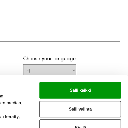
Choose your language:
Salli kaikki
an
sen median,
Salli valinta
on kerätty,
Kiellä