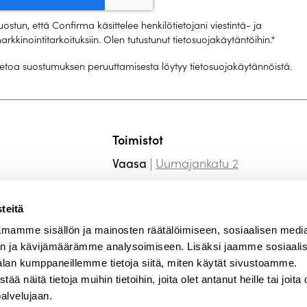
uostun, että Confirma käsittelee henkilötietojani viestintä- ja
arkkinointitarkoituksiin. Olen tutustunut tietosuojakäytäntöihin.
*
tietoa suostumuksen peruuttamisesta löytyy
tietosuojakäytännöistä
.
Toimistot
Uumajankatu 2
Vaasa
Esterinportti 2b
Helsinki
Puskantie 18
teitä
Seinäjoki
mamme sisällön ja mainosten räätälöimiseen, sosiaalisen medi
Hämeentie 14
Forssa
n ja kävijämäärämme analysoimiseen. Lisäksi jaamme sosiaali
Sammonkatu 12
Kuopio
alan kumppaneillemme tietoja siitä, miten käytät sivustoamme.
näitä tietoja muihin tietoihin, joita olet antanut heille tai joita 
Puutarhakatu 53
Turku
palvelujaan.