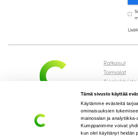
S
m
Lisä
Ratkaisut
Toimialat
Ajankohtaista
Referenssit
Tämä sivusto käyttää eväs
Meistä
Käytämme evästeitä tarjoa
Tuki
ominaisuuksien tukemisee
mainosalan ja analytiikka-
Kumppanimme voivat yhdistää 
kun olet käyttänyt heidän 