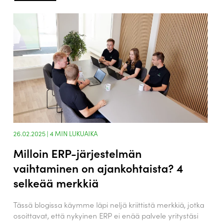
26.02.2025 |
4
MIN LUKUAIKA
Milloin ERP-järjestelmän
vaihtaminen on ajankohtaista? 4
selkeää merkkiä
Tässä blogissa käymme läpi neljä kriittistä merkkiä, jotka
osoittavat, että nykyinen ERP ei enää palvele yritystäsi