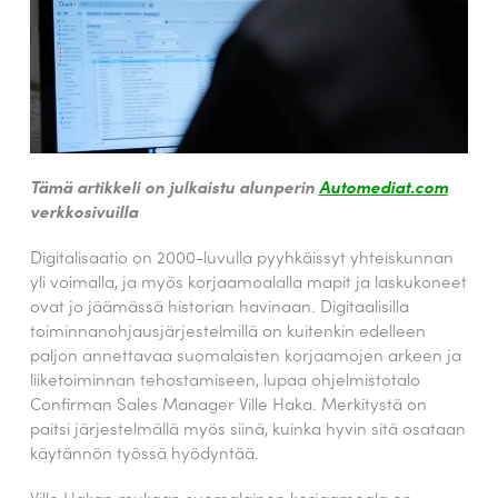
Tämä artikkeli on julkaistu alunperin
Automediat.com
verkkosivuilla
Digitalisaatio on 2000-luvulla pyyhkäissyt yhteiskunnan
yli voimalla, ja myös korjaamoalalla mapit ja laskukoneet
ovat jo jäämässä historian havinaan. Digitaalisilla
toiminnanohjausjärjestelmillä on kuitenkin edelleen
paljon annettavaa suomalaisten korjaamojen arkeen ja
liiketoiminnan tehostamiseen, lupaa ohjelmistotalo
Confirman Sales Manager Ville Haka. Merkitystä on
paitsi järjestelmällä myös siinä, kuinka hyvin sitä osataan
käytännön työssä hyödyntää.
Ville Hakan mukaan suomalainen korjaamoala on