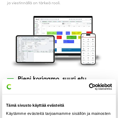
ja viestinnällä on tärkeä rooli.
Pieni korjaamo, suuri etu
Digitalisaatio näkyy erityisesti varaosatoimittajien
palveluissa. Varaosakatalogit sisältävät nykyisin
huomattavasti enemmän tietoa kuin pelkät
Tämä sivusto käyttää evästeitä
varaosaluettelot. Niistä löytyvät esimerkiksi työohjeajat,
huoltotiedot sekä ajoneuvokohtaiset huolto-ohjelmat.
Käytämme evästeitä tarjoamamme sisällön ja mainosten