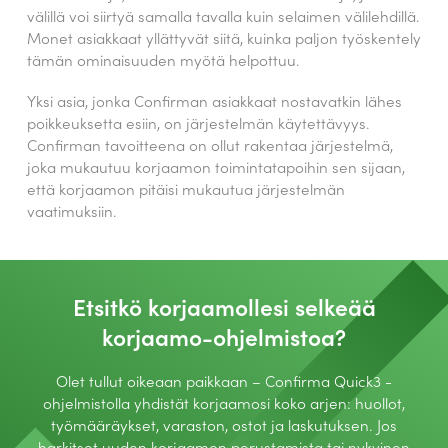
välillä voi siirtyä samalla tavalla kuin selaimen välilehdillä.
Monet asiakkaat yllättyvät siitä, kuinka paljon työskentely
tämän ominaisuuden myötä helpottuu.
Yksi asia, jonka Confirman asiakkaat nostavatkin lähes
poikkeuksetta esiin, on järjestelmän käytettävyys.
Confirman tavoitteena on ollut rakentaa järjestelmä,
joka mukautuu korjaamon toimintatapoihin sen sijaan,
että korjaamon pitäisi mukautua järjestelmän
vaatimuksiin.
Etsitkö korjaamollesi selkeää
korjaamo-ohjelmistoa?
Olet tullut oikeaan paikkaan – Confirma Quick3 -
ohjelmistolla yhdistät korjaamosi koko arjen: huollot,
työmääräykset, varaston, ostot ja laskutuksen. Jos
harkitset uuden korjaamon perustamista tai nykyinen