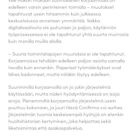
edelleen varsin perinteinen toimiala – muutokset
tapahtuvat usein hitaammin kuin julkisessa
keskustelussa annetaan ymmärtää. Vaikka
digitalisaatiosta siis puhutaan jo paljon, käytännön
työprosesseissa ei ole tapahtunut yhtä suurta murrosta
kuin monilla muilla aloilla.
– Suuria toimintatapojen muutoksia ei ole tapahtunut.
Korjaamoissa tehdään edelleen paljon asioita samalla
tavalla kuin ennenkin. Paperiset työmääräykset ovat
lähes kadonneet, mutta niitäkin löytyy edelleen.
Suurimmilla korjaamoilla on jo jokin järjestelmä
käytössään, mutta niiden hyödyntämisessä on isoja
eroja. Pienemmiltä korjaamoilta järjestelmä usein
puuttuu kokonaan, ja juuri tässä Confirma voi auttaa.
Järjestelmän tuomia keskeisempiä hyötyjä on etenkin
huoltohistorian kertyminen, joka helpottaa sekä
liiketoimintaa että asiakaspalvelua.