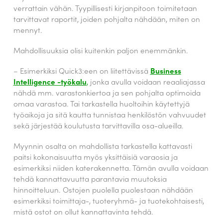
verrattain vähän. Tyypillisesti kirjanpitoon toimitetaan
tarvittavat raportit, joiden pohjalta nähdään, miten on
mennyt.
Mahdollisuuksia olisi kuitenkin paljon enemmänkin.
– Esimerkiksi Quick3:een on liitettävissä
Business
Intelligence -työkalu
,
jonka avulla voidaan reaaliajassa
nähdä mm. varastonkiertoa ja sen pohjalta optimoida
omaa varastoa. Tai tarkastella huoltoihin käytettyjä
työaikoja ja sitä kautta tunnistaa henkilöstön vahvuudet
sekä järjestää koulutusta tarvittavilla osa-alueilla.
Myynnin osalta on mahdollista tarkastella kattavasti
paitsi kokonaisuutta myös yksittäisiä varaosia ja
esimerkiksi niiden katerakennetta. Tämän avulla voidaan
tehdä kannattavuutta parantavia muutoksia
hinnoitteluun. Ostojen puolella puolestaan nähdään
esimerkiksi toimittaja-, tuoteryhmä- ja tuotekohtaisesti,
mistä ostot on ollut kannattavinta tehdä.