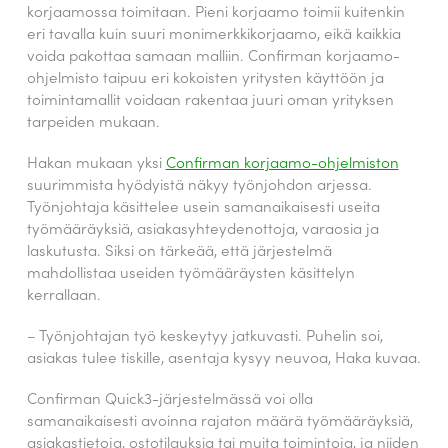
korjaamossa toimitaan. Pieni korjaamo toimii kuitenkin
eri tavalla kuin suuri monimerkkikorjaamo, eikä kaikkia
voida pakottaa samaan malliin. Confirman korjaamo-
ohjelmisto taipuu eri kokoisten yritysten käyttöön ja
toimintamallit voidaan rakentaa juuri oman yrityksen
tarpeiden mukaan.
Hakan mukaan yksi
Confirman korjaamo-ohjelmiston
suurimmista hyödyistä näkyy työnjohdon arjessa.
Työnjohtaja käsittelee usein samanaikaisesti useita
työmääräyksiä, asiakasyhteydenottoja, varaosia ja
laskutusta. Siksi on tärkeää, että järjestelmä
mahdollistaa useiden työmääräysten käsittelyn
kerrallaan.
– Työnjohtajan työ keskeytyy jatkuvasti. Puhelin soi,
asiakas tulee tiskille, asentaja kysyy neuvoa, Haka kuvaa.
Confirman Quick3-järjestelmässä voi olla
samanaikaisesti avoinna rajaton määrä työmääräyksiä,
asiakastietoja, ostotilauksia tai muita toimintoja, ja niiden