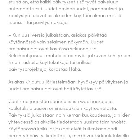
etuna on, että kaikki päivitykset sisältyvät palveluun
automaattisesti. Uudet ominaisuudet, parannukset ja
kehitystyö tulevat asiakkaiden käyttöön ilman erillisiä
lisenssi- tai päivitysmaksuja.
– Kun uusi versio julkaistaan, asiakas päivittää
käytännössä vain selaimen näkymän. Uudet
ominaisuudet ovat käytössä sekunneissa.
Selainpohjaisuus mahdollistaa myös jatkuvan kehityksen
ilman raskaita käyttökatkoja tai erillisiä
päivitysprojekteja, korostaa Haka.
Asiakas kirjautuu järjestelmään, hyväksyy päivityksen ja
uudet ominaisuudet ovat heti käytettävissä.
Confirma järjestää säännöllisesti webinaareja ja
koulutuksia uusien ominaisuuksien käyttöönotosta.
Päivityksiä julkaistaan noin kerran kuukaudessa, ja niiden
yhteydessä asiakkaille tiedotetaan uusista toiminnoista.
Käytännössä kaikki asiakkaat eivät kuitenkaan ehdi
perehtyä päivitystiedotteisiin, minkä vuoksi koulutuksella