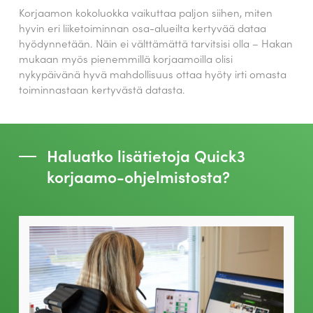
Korjaamon kokoluokka vaikuttaa paljon siihen, miten
hyvin eri liiketoiminnan osa-alueilta kertyvää dataa
hyödynnetään. Näin ei välttämättä tarvitsisi olla – Hakan
mukaan myös pienemmillä korjaamoilla olisi
nykypäivänä hyvä mahdollisuus ottaa hyöty irti omasta
toiminnastaan kertyvästä datasta.
Haluatko lisätietoja Quick3
korjaamo-ohjelmistosta?