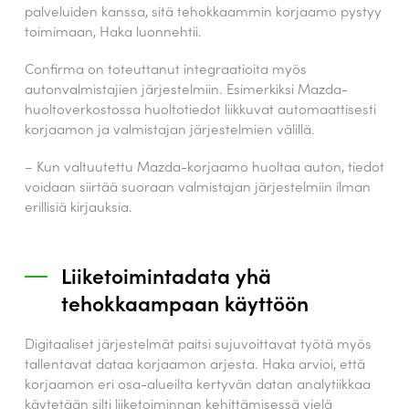
palveluiden kanssa, sitä tehokkaammin korjaamo pystyy
toimimaan, Haka luonnehtii.
Confirma on toteuttanut integraatioita myös
autonvalmistajien järjestelmiin. Esimerkiksi Mazda-
huoltoverkostossa huoltotiedot liikkuvat automaattisesti
korjaamon ja valmistajan järjestelmien välillä.
– Kun valtuutettu Mazda-korjaamo huoltaa auton, tiedot
voidaan siirtää suoraan valmistajan järjestelmiin ilman
erillisiä kirjauksia.
Liiketoimintadata yhä
tehokkaampaan käyttöön
Digitaaliset järjestelmät paitsi sujuvoittavat työtä myös
tallentavat dataa korjaamon arjesta. Haka arvioi, että
korjaamon eri osa-alueilta kertyvän datan analytiikkaa
käytetään silti liiketoiminnan kehittämisessä vielä