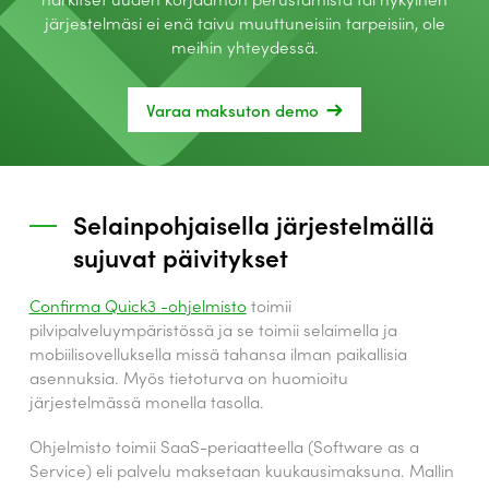
järjestelmäsi ei enä taivu muuttuneisiin tarpeisiin, ole
meihin yhteydessä.
Varaa maksuton demo
Selainpohjaisella järjestelmällä
sujuvat päivitykset
Confirma Quick3 -ohjelmisto
toimii
pilvipalveluympäristössä ja se toimii selaimella ja
mobiilisovelluksella missä tahansa ilman paikallisia
asennuksia. Myös tietoturva on huomioitu
järjestelmässä monella tasolla.
Ohjelmisto toimii SaaS-periaatteella (Software as a
Service) eli palvelu maksetaan kuukausimaksuna. Mallin