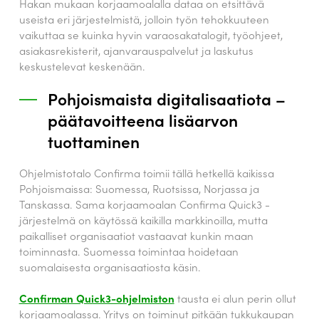
Hakan mukaan korjaamoalalla dataa on etsittävä
useista eri järjestelmistä, jolloin työn tehokkuuteen
vaikuttaa se kuinka hyvin varaosakatalogit, työohjeet,
asiakasrekisterit, ajanvarauspalvelut ja laskutus
keskustelevat keskenään.
Pohjoismaista digitalisaatiota –
päätavoitteena lisäarvon
tuottaminen
Ohjelmistotalo Confirma toimii tällä hetkellä kaikissa
Pohjoismaissa: Suomessa, Ruotsissa, Norjassa ja
Tanskassa. Sama korjaamoalan Confirma Quick3 -
järjestelmä on käytössä kaikilla markkinoilla, mutta
paikalliset organisaatiot vastaavat kunkin maan
toiminnasta. Suomessa toimintaa hoidetaan
suomalaisesta organisaatiosta käsin.
Confirman Quick3-ohjelmiston
tausta ei alun perin ollut
korjaamoalassa. Yritys on toiminut pitkään tukkukaupan