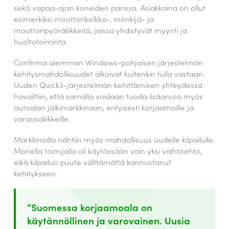
sekä vapaa-ajan koneiden parissa. Asiakkaina on ollut
esimerkiksi moottorikelkka-, mönkijä- ja
moottoripyöräliikkeitä, joissa yhdistyvät myynti ja
huoltotoiminta.
Confirma aiemman Windows-pohjaisen järjestelmän
kehitysmahdollisuudet alkoivat kuitenkin tulla vastaan.
Uuden Quick3-järjestelmän kehittämisen yhteydessä
havaittiin, että samalla voidaan tuoda lisäarvoa myös
autoalan jälkimarkkinaan, erityisesti korjaamoille ja
varaosaliikkeille.
Markkinoilla nähtiin myös mahdollisuus uudelle kilpailulle.
Monella toimijalla oli käytössään vain yksi vaihtoehto,
eikä kilpailun puute välttämättä kannustanut
kehitykseen.
”Suomessa korjaamoala on
käytännöllinen ja varovainen. Uusia