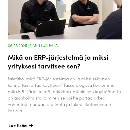
06.05.2025 |
3
MIN LUKUAIKA
Mikä on ERP-järjestelmä ja miksi
yrityksesi tarvitsee sen?
Mietitkö, mikä ERP-järjestelmä on ja miksi sellainen
kannattaisi ottaa käyttöön? Tässä blogissa kerromme,
mitä ERP-järjestelmä tarkoittaa, milloin sen käyttöönotto
on ajankohtaista ja miten se voi helpottaa arkea,
vähentää manuaalista työtä ja tukea liiketoiminnan
kasvua.
Lue lisää