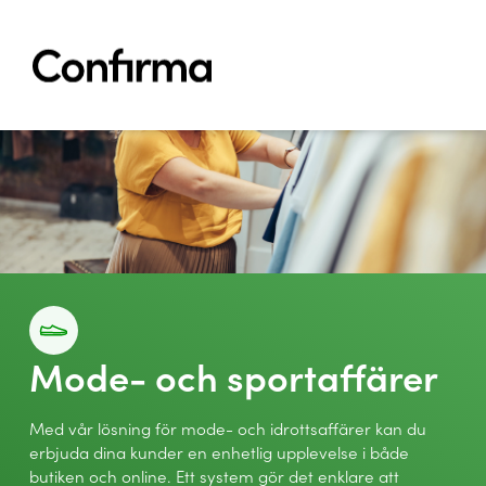
Hoppa till innehåll
Lösningar
Branscher
Aktuellt
Referenser
Om oss
Support
Kontakta oss
Mode- och sportaffärer
Choose your language:
Med vår lösning för mode- och idrottsaffärer kan du
erbjuda dina kunder en enhetlig upplevelse i både
butiken och online. Ett system gör det enklare att