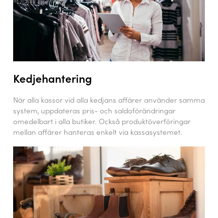
Kedjehantering
När alla kassor vid alla kedjans affärer använder samma
system, uppdateras pris- och saldoförändringar
omedelbart i alla butiker. Också produktöverföringar
mellan affärer hanteras enkelt via kassasystemet.