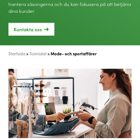
hantera säsongerna och du kan fokusera på att betjäna
dina kunder.
Kontakta oss
»
»
Mode- och sportaffärer
Startsida
Toimialat