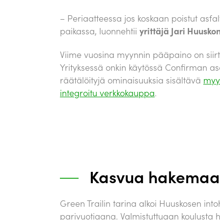
– Periaatteessa jos koskaan poistut asfalt
paikassa, luonnehtii
yrittäjä Jari Huusko
Viime vuosina myynnin pääpaino on siirty
Yrityksessä onkin käytössä Confirman ase-
räätälöityjä ominaisuuksia sisältävä
myy
integroitu verkkokauppa
.
Kasvua hakemaan
Green Trailin tarina alkoi Huuskosen int
parivuotiaana. Valmistuttuaan koulusta h