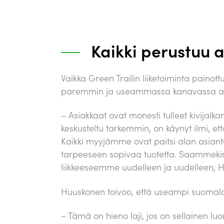
Kaikki perustuu 
Vaikka Green Trailin liiketoiminta paino
paremmin ja useammassa kanavassa asiak
– Asiakkaat ovat monesti tulleet kivijal
keskusteltu tarkemmin, on käynyt ilmi, e
Kaikki myyjämme ovat paitsi alan asiantu
tarpeeseen sopivaa tuotetta. Saammekin
liikkeeseemme uudelleen ja uudelleen, 
Huuskonen toivoo, että useampi suomalain
– Tämä on hieno laji, jos on sellainen luo