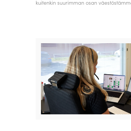
kuitenkin suurimman osan väestöstämme.