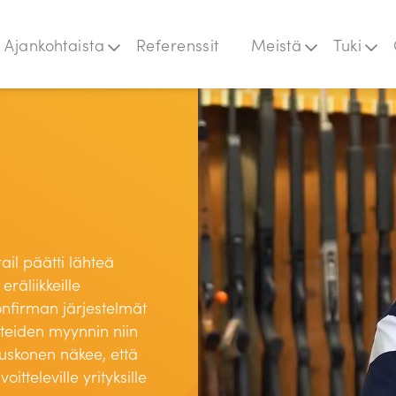
Ajankohtaista
Referenssit
Meistä
Tuki
git ja uutiset
Laskutustiedot
Domus
paat
Rekry
Flowvy
pahtumat
Jeemly
NetBaron
Prime
Quick3
Liikunta-alan
ohjelmistot
ail päätti lähteä
Cash-In
räliikkeille
Ceepos
onfirman järjestelmät
teiden myynnin niin
Huuskonen näkee, että
televille yrityksille