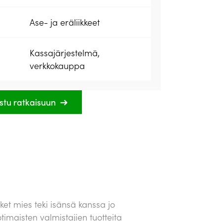
Ase- ja eräliikkeet
Kassajärjestelmä,
verkkokauppa
stu ratkaisuun
et mies teki isänsä kanssa jo
imaisten valmistajien tuotteita