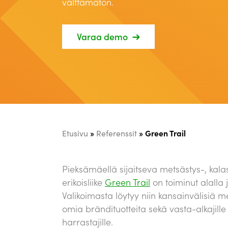
välttämätön.
Varaa demo
»
»
Green Trail
Etusivu
Referenssit
Pieksämäellä sijaitseva metsästys-, kalas
erikoisliike
Green Trail
on toiminut alalla 
Valikoimasta löytyy niin kansainvälisiä me
omia brändituotteita sekä vasta-alkajill
harrastajille.