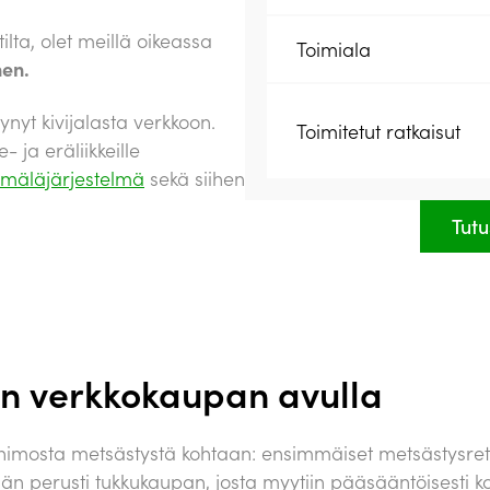
ilta, olet meillä oikeassa
Toimiala
nen.
nyt kivijalasta verkkoon.
Toimitetut ratkaisut
 ja eräliikkeille
mäläjärjestelmä
sekä siihen
Tutu
 verkkokaupan avulla
ohimosta metsästystä kohtaan: ensimmäiset metsästysretk
än perusti tukkukaupan, josta myytiin pääsääntöisesti kot