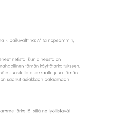
nä kilpailuvalttina: Mitä nopeammin,
eneet netistä. Kun aiheesta on
 mahdollinen tämän käyttötarkoitukseen.
äin suositella asiakkaalle juuri tämän
us on saanut asiakkaan palaamaan
amme tärkeitä, sillä ne työllistävät