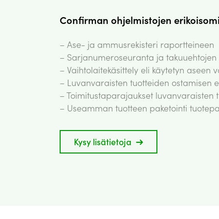
Confirman ohjelmistojen erikoisomin
– Ase- ja ammusrekisteri raportteineen
– Sarjanumeroseuranta ja takuuehtojen 
– Vaihtolaitekäsittely eli käytetyn asee
– Luvanvaraisten tuotteiden ostamisen 
– Toimitustaparajaukset luvanvaraisten 
– Useamman tuotteen paketointi tuotepake
Kysy lisätietoja