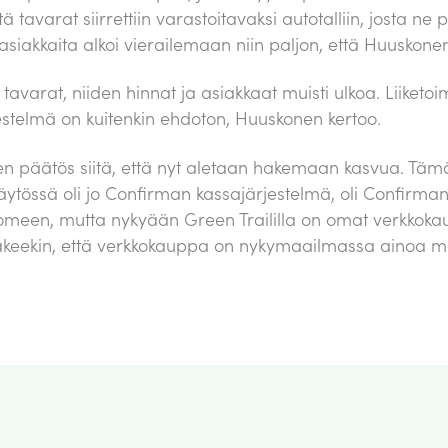
tavarat siirrettiin varastoitavaksi autotalliin, josta ne 
ja asiakkaita alkoi vierailemaan niin paljon, että Huuskone
ri tavarat, niiden hinnat ja asiakkaat muisti ulkoa. Liike
telmä on kuitenkin ehdoton, Huuskonen kertoo.
oinen päätös siitä, että nyt aletaan hakemaan kasvua. Tä
ytössä oli jo Confirman kassajärjestelmä, oli Confirman
uomeen, mutta nykyään Green Traililla on omat verkkoka
näkeekin, että verkkokauppa on nykymaailmassa ainoa mahd