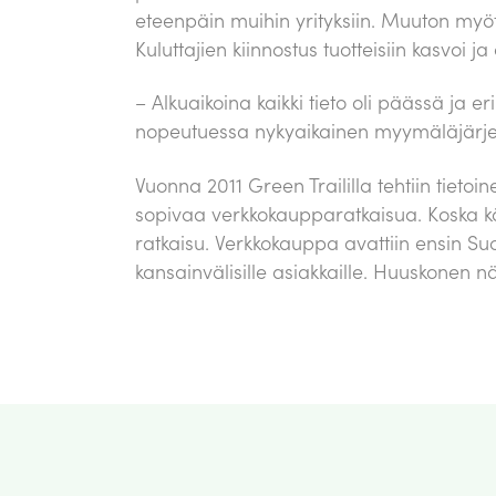
eteenpäin muihin yrityksiin. Muuton myötä 
Kuluttajien kiinnostus tuotteisiin kasvoi 
– Alkuaikoina kaikki tieto oli päässä ja e
nopeutuessa nykyaikainen myymäläjärjes
Vuonna 2011 Green Traililla tehtiin tiet
sopivaa verkkokaupparatkaisua. Koska kä
ratkaisu. Verkkokauppa avattiin ensin S
kansainvälisille asiakkaille. Huuskonen 