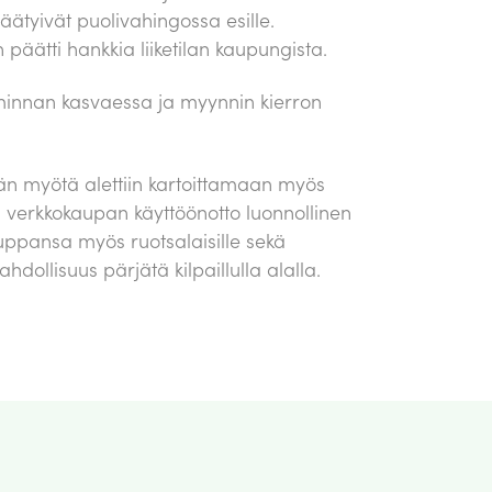
päätyivät puolivahingossa esille.
n päätti hankkia liiketilan kaupungista.
toiminnan kasvaessa ja myynnin kierron
män myötä alettiin kartoittamaan myös
 verkkokaupan käyttöönotto luonnollinen
uppansa myös ruotsalaisille sekä
ollisuus pärjätä kilpaillulla alalla.