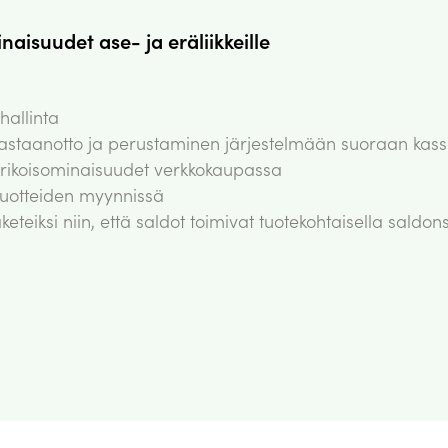
aisuudet ase- ja eräliikkeille
hallinta
n vastaanotto ja perustaminen järjestelmään suoraan kass
erikoisominaisuudet verkkokaupassa
tuotteiden myynnissä
teiksi niin, että saldot toimivat tuotekohtaisella saldo