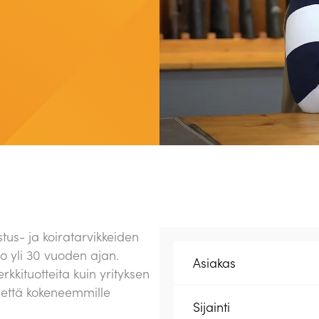
tus- ja koiratarvikkeiden
jo yli 30 vuoden ajan.
Asiakas
rkkituotteita kuin yrityksen
e että kokeneemmille
Sijainti