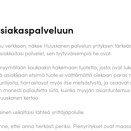
asiakaspalveluun
ttuu verkkoon, näkee Huuskonen palvelun yrityksen tärkeä
kaitasi palvelet, sen tyytyväisempiä he ovat.
kamyymälään kaukaakin hakemaan tuotetta, josta ovat luk
ttä asiakkaan etsimä tuote ei välttämättä olekaan paras
ntijoita, harrastavat myös itse metsästystä, ja osaavat n
 monesti palautetta siitä, kuinka myyjän asiantuntem
Huuskonen kertoo.
en uskaltaisi lähteä yrittäjäpolulle.
nne, ettei anna herkästi periksi. Pienyritykset ovat maass