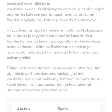
tasaisesti myymälöihin ja
verkkokauppaan. Verkkokaupan arvo on kuitenkin paljon
enemmän kuin sen kautta tapahtuvat ostot. Se on
Ruodon näyteikkuna, katalogi ja markkinointikanava.
– Tyypillinen ostopolku menee niin, että verkkokaupassa
tutustutaan ja myymälässä tehdään kaupat. Osa
tuotteistamme on luvanvaraisia, joten niitä ei voi edes
ostaa verkosta. Lisäksi valikoimassa on kallista ja
isokokoista tavaraa, joka mielellään tullaan ostamaan
paikan päältä.
Eniten verkossa ostetaan pienikokoisia tuotteita, kuten
uistimia ja perhonsidontamariaaleja. Ja siinä
verkkokauppa onnistuukin täyttämään tosiharrastajien
kaikki toiveet, kun uutuustuotteet ja halutuimmat
uistimet saa parissa päivässä kotiin.
Asiakas
Ruoto