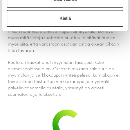
– Meillä on kymmeniä tuhansia tuotteita
Kiellä
verkkokaupassa ja siksi tarvitaan tehokkaat työkalut
niiden hallintaan. Erilaiset raportointityökalut kertovat
myös mitä tietoja tuotteista puuttuu ja pitävät huolen
myös siitä, että varastoon osataan ostaa oikean aikaan
lisää tavaraa.
Ruoto on kasvattanut myyntiään tasaisesti koko
olemassaolonsa ajan. Oksasen mukaan salaisuus on
myymälän ja verkkokaupan yhteispelissä: kumpikaan ei
toimisi ilman toista. Kun verkkokauppa ja myymälät
palvelevat samalla alustalla, yhteistyö on aidosti
saumatonta ja tuloksellista.