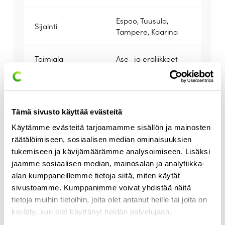
Espoo, Tuusula,
Sijainti
Tampere, Kaarina
Toimiala
Ase- ja eräliikkeet
Verkkokauppa,
toiminnanohjausjärj
Toimitetut ratkaisut
estelmä,
Tämä sivusto käyttää evästeitä
kassajärjestelmä
Käytämme evästeitä tarjoamamme sisällön ja mainosten
räätälöimiseen, sosiaalisen median ominaisuuksien
Tutustu ratkaisuun
tukemiseen ja kävijämäärämme analysoimiseen. Lisäksi
jaamme sosiaalisen median, mainosalan ja analytiikka-
alan kumppaneillemme tietoja siitä, miten käytät
Enemmän myyntiä, vähemmän
sivustoamme. Kumppanimme voivat yhdistää näitä
tietoja muihin tietoihin, joita olet antanut heille tai joita on
vaivaa
kerätty, kun olet käyttänyt heidän palvelujaan.