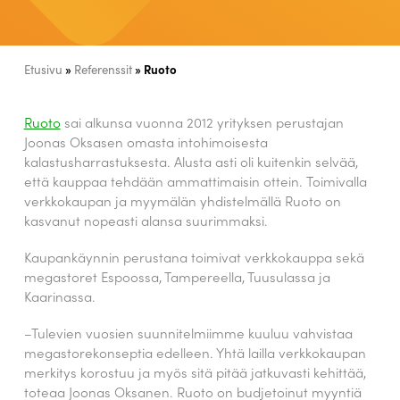
»
»
Ruoto
Etusivu
Referenssit
Ruoto
sai alkunsa vuonna 2012 yrityksen perustajan
Joonas Oksasen omasta intohimoisesta
kalastusharrastuksesta. Alusta asti oli kuitenkin selvää,
että kauppaa tehdään ammattimaisin ottein. Toimivalla
verkkokaupan ja myymälän yhdistelmällä Ruoto on
kasvanut nopeasti alansa suurimmaksi.
Kaupankäynnin perustana toimivat verkkokauppa sekä
megastoret Espoossa, Tampereella, Tuusulassa ja
Kaarinassa.
–Tulevien vuosien suunnitelmiimme kuuluu vahvistaa
megastorekonseptia edelleen. Yhtä lailla verkkokaupan
merkitys korostuu ja myös sitä pitää jatkuvasti kehittää,
toteaa Joonas Oksanen. Ruoto on budjetoinut myyntiä