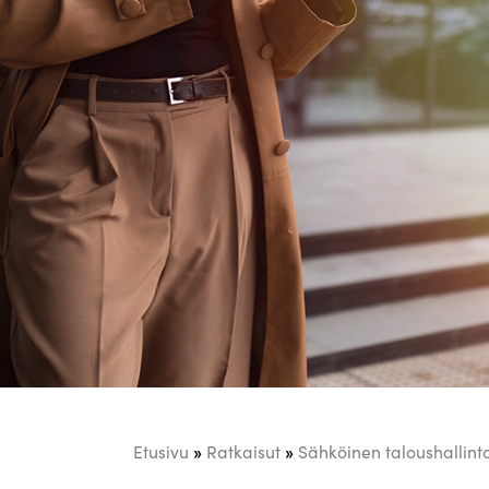
»
»
Etusivu
Ratkaisut
Sähköinen taloushallin