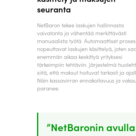
seuranta
NetBaron tekee laskujen hallinnasta
vaivatonta ja vähentää merkittävästi
manuaalista työtä. Automaattiset prosess
nopeuttavat laskujen käsittelyä, joten sa
enemmän aikaa keskittyä yrityksesi
tärkeimpiin tehtäviin. Järjestelmä huoleht
siitä, että maksut hoituvat tarkasti ja ajal
Näin kassavirran ennakoitavuus ja vaka
paranee.
”NetBaronin avulla