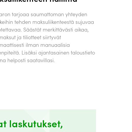
aron tarjoaa saumattoman yhteyden
keihin tehden maksuliikenteestä sujuvaa
otettavaa. Säästät merkittävästi aikaa,
 maksut ja tiliotteet siirtyvät
maattisesti ilman manuaalisia
npiteitä. Lisäksi ajantasainen taloustieto
na helposti saatavillasi.
t laskutukset,