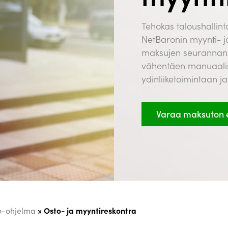
Tehokas taloushallin
NetBaronin myynti- j
maksujen seurannan 
vähentäen manuaalist
ydinliiketoimintaan ja
Varaa maksuton e
»
Osto- ja myyntireskontra
to-ohjelma