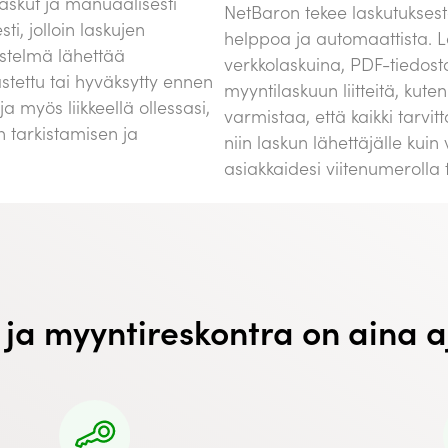
laskut ja manuaalisesti
NetBaron tekee laskutukses
ti, jolloin laskujen
helppoa ja automaattista. 
estelmä lähettää
verkkolaskuina, PDF-tiedostoi
kastettu tai hyväksytty ennen
myyntilaskuun liitteitä, kuten 
a myös liikkeellä ollessasi,
varmistaa, että kaikki tarvit
n tarkistamisen ja
niin laskun lähettäjälle kuin
asiakkaidesi viitenumerolla
 ja myyntireskontra on aina a