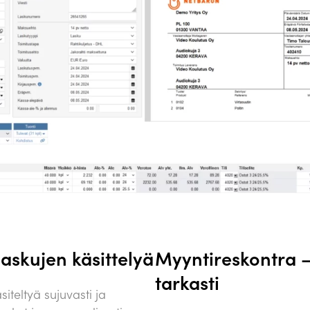
askujen käsittelyä
Myyntireskontra –
tarkasti
iteltyä sujuvasti ja