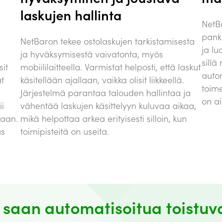
laskujen hallinta
NetB
pank
NetBaron tekee ostolaskujen tarkistamisesta
ja lu
ja hyväksymisestä vaivatonta, myös
sillä
it
mobiililaitteella. Varmistat helposti, että laskut
auto
at
käsitellään ajallaan, vaikka olisit liikkeellä.
toime
Järjestelmä parantaa talouden hallintaa ja
on ai
ii
vähentää laskujen käsittelyyn kuluvaa aikaa,
laan.
mikä helpottaa arkea erityisesti silloin, kun
us
toimipisteitä on useita.
 saan automatisoitua toistuva