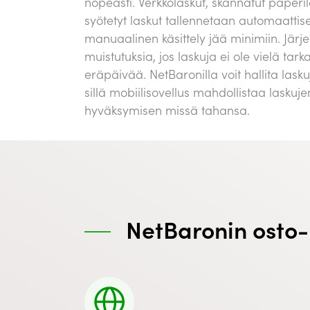
nopeasti. Verkkolaskut, skannatut paperi
syötetyt laskut tallennetaan automaattises
manuaalinen käsittely jää minimiin. Järj
muistutuksia, jos laskuja ei ole vielä tar
eräpäivää. NetBaronilla voit hallita laskuj
sillä mobiilisovellus mahdollistaa laskuje
hyväksymisen missä tahansa.
NetBaronin osto-