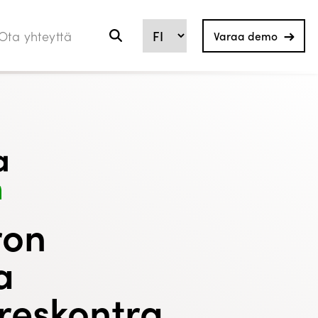
Ota yhteyttä
Varaa demo
ron
a
reskontra