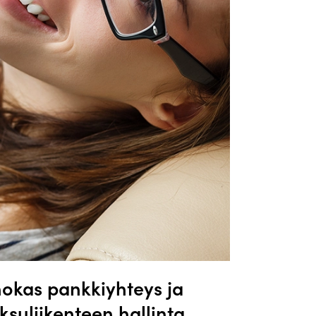
okas pankkiyhteys ja
suliikenteen hallinta