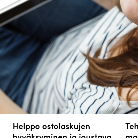
Helppo ostolaskujen
Teh
hyväksyminen ja joustava
mak