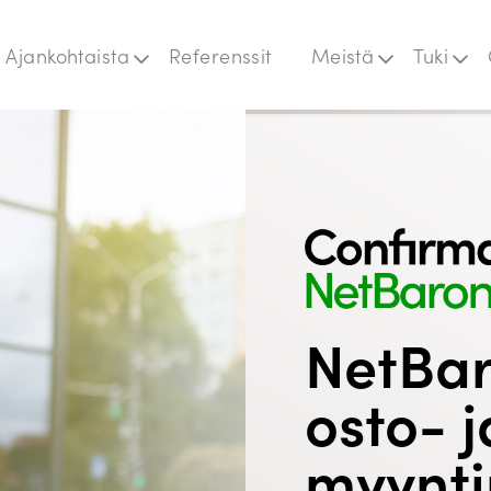
Ajankohtaista
Referenssit
Meistä
Tuki
git ja uutiset
Laskutustiedot
Domus
paat
Rekry
Flowvy
pahtumat
Jeemly
NetBaron
Prime
Quick3
Liikunta-alan
ohjelmistot
NetBa
Cash-In
Ceepos
osto- j
myynti