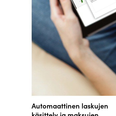
Automaattinen laskujen
käsittely ja maksujen