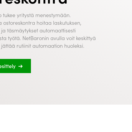
to tukee yritystä menestymään.
a ostoreskontra hoitaa laskutuksen,
ja täsmäytykset automaattisesti
a työtä. NetBaronin avulla voit keskittyä
 jättää rutiinit automaation huoleksi.
sittely