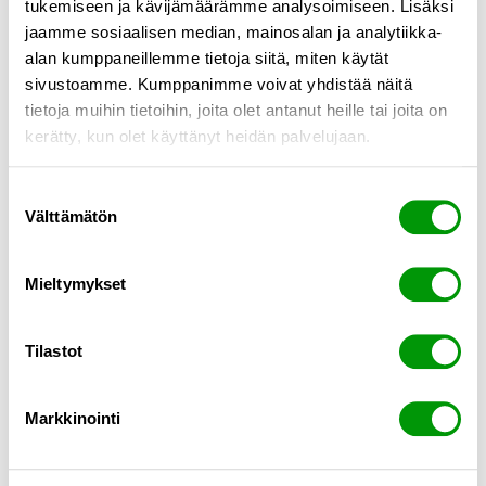
tukemiseen ja kävijämäärämme analysoimiseen. Lisäksi
jaamme sosiaalisen median, mainosalan ja analytiikka-
alan kumppaneillemme tietoja siitä, miten käytät
Tilaa uutiskirjeemme
sivustoamme. Kumppanimme voivat yhdistää näitä
tietoja muihin tietoihin, joita olet antanut heille tai joita on
Työsähköposti
*
kerätty, kun olet käyttänyt heidän palvelujaan.
Suostun, että Confirma käsittelee henkilötietojani viestintä- ja
Suostumuksen
markkinointitarkoituksiin. Olen tutustunut tietosuojakäytäntöihin.
*
Välttämätön
valinta
Lisätietoa suostumuksen peruuttamisesta löytyy
tietosuojakäytännöistä
.
Mieltymykset
Tilastot
Markkinointi