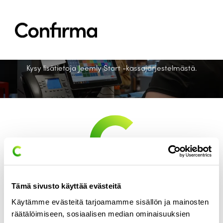
Siirry sisältöön
sitemap
Jeemly Start -
kassajärjestelmä
Ratkaisut
Kysy lisätietoja Jeemly Start -kassajärjestelmästä.
Toimialat
Ajankohtaista
Referenssit
Meistä
Tuki
Ota yhteyttä
Choose your language:
Tämä sivusto käyttää evästeitä
Käytämme evästeitä tarjoamamme sisällön ja mainosten
räätälöimiseen, sosiaalisen median ominaisuuksien