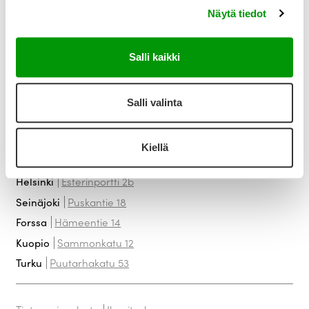
Näytä tiedot
Ratkaisut
Choose your language:
Toimialat
Ajankohtaista
Salli kaikki
Referenssit
Meistä
Salli valinta
Tuki
Toimistot
Kiellä
Uumajankatu 2
Vaasa
Esterinportti 2b
Helsinki
Puskantie 18
Seinäjoki
Hämeentie 14
Forssa
Sammonkatu 12
Kuopio
Puutarhakatu 53
Turku